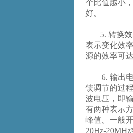
个比值越小
好。
5. 转换
表示变化效
源的效率可达
6. 输出电
馈调节的过
波电压，即
有两种表示
峰值。一般开
20Hz-20